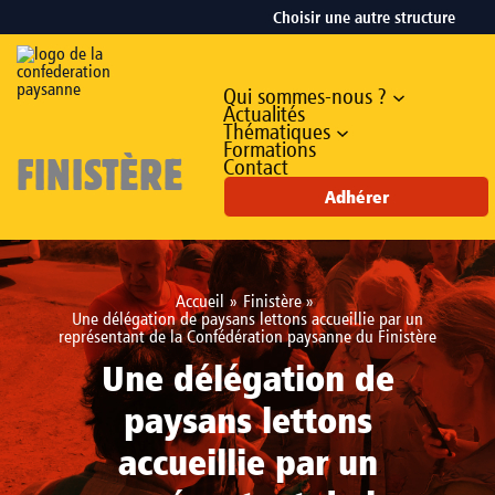
Aller
Choisir une autre structure
au
contenu
Qui sommes-nous ?
Actualités
Thématiques
Formations
FINISTÈRE
Contact
Adhérer
Accueil
Finistère
Une délégation de paysans lettons accueillie par un
représentant de la Confédération paysanne du Finistère
Une délégation de
paysans lettons
accueillie par un