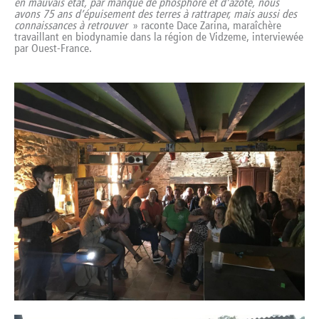
en mauvais état, par manque de phosphore et d’azote, nous
avons 75 ans d’épuisement des terres à rattraper, mais aussi des
connaissances à retrouver
»
raconte Dace Zarina, maraîchère
travaillant en biodynamie dans la région de Vidzeme, interviewée
par Ouest-France.