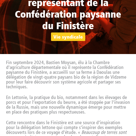
représentant de la
Confédération paysanne
du Finistère
Vie syndicale
Fin septembre 2024, Bastien Moysan, élu à la Chambre
d’agriculture départementale où il représente la Confédération
paysanne du Finistère, a accueilli sur sa ferme à Daoulas une
délégation de vingt-quatre paysans bio de la région de Vidzeme
pour leur faire découvrir son système agricole et partager ses
techniques.
En Lettonie, la pratique du bio, notamment dans les élevages de
porcs et pour l’exportation du beurre, a été stoppée par l’invasion
de la Russie, mais une nouvelle dynamique émerge pour mettre
en place des pratiques plus respectueuses.
Cette rencontre dans le Finistère est une source d’inspiration
pour la délégation lettone qui compte s’inspirer des exemples
découverts lors de ce voyage d’étude.
«
Beaucoup de terres sont